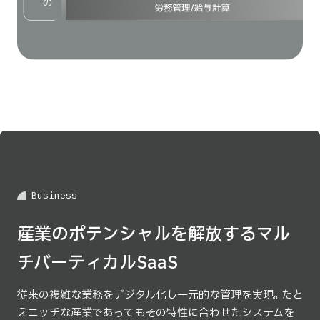
B
u
s
i
n
e
s
s
産業のポテンシャルを解放する
マル
チバーティカルSaaS
従来の複雑な業務をデジタル化し一元的な管理を実現。
たと
えニッチな産業であっても
その特性に合わせたシステムを