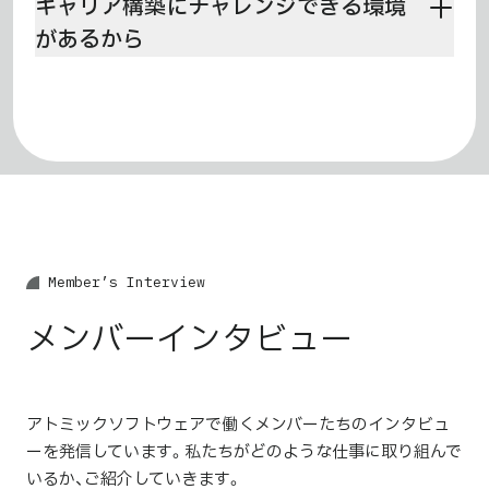
キャリア構築にチャレンジできる
環境
みを整備しており、メンバー一人ひとりが望むキャリアの
実現を支援しています。
があるから
私たちは美容医療産業・警備産業にとどまらず、今後さら
に幅広い産業への展開を進めていきます。プロダクトの
拡大に伴いポジションも拡張されていくため、次々に責任
あるポジションが産み出されていきます。若手であって
も成果を発揮することで、そういったポジションにもチャ
レンジができ、より幅広く深いキャリア形成をすることが
できます。
M
e
m
b
e
r
’
s
I
n
t
e
r
v
i
e
w
メンバーインタビュー
アトミックソフトウェアで働くメンバーたちのインタビュ
ーを発信しています。私たちがどのような仕事に取り組んで
いるか、ご紹介していきます。