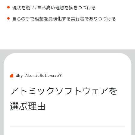
現状を疑い、自ら高い理想を描きつづける
自らの手で理想を具現化する実行者でありつづける
W
h
y
A
t
o
m
i
c
S
o
f
t
w
a
r
e
?
アトミックソフトウェアを
選ぶ理由