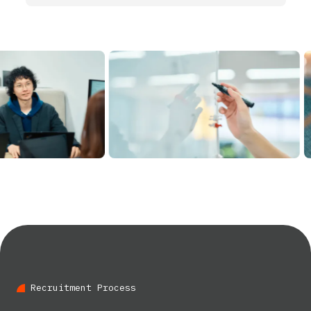
R
e
c
r
u
i
t
m
e
n
t
P
r
o
c
e
s
s