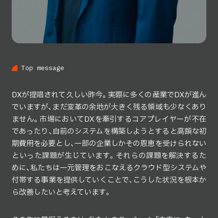
T
o
p
m
e
s
s
a
g
e
DXが提唱されて久しい昨今。実際に多くの産業でDXが進ん
でいますが、まだ変革の余地が大きく残る領域も少なくあり
ません。市場においてDXを牽引するコアプレイヤーが不在
であったり、自前のシステムを構築しようとすると高額な初
期費用を必要とし、一部の企業しかその恩恵を受けられない
といった課題が生じています。それらの課題を解決するた
めに、私たちは一元管理をおこなえるクラウド型システムや
付帯する事業を提供していくことで、こうした状況を根本か
ら改善したいと考えています。