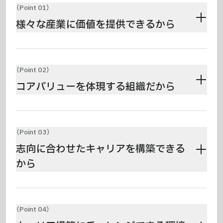
（Point 01）
様々な産業に価値を
提供できるから
クリニック向けのオールインワンSaaS「medicalforce」
や、警備産業に特化したオールインワンSaaS「警備フォー
（Point 02）
ス」を展開するアトミックソフトウェア。その領域はこれ
コアバリューを体現する
組織だから
ら2つの産業にとどまらず、今後はさらに幅広い産業への
展開を視野に入れています。まだまだDX化が進んでいな
い産業へ私たちが展開を広げることで、より多くの人々の
アトミックソフトウェアの経営競争力の源泉は“差別化
幸せを実現していきます。
力”であり、最終的にそれを生み出すのは「人」だと考えて
（Point 03）
います。
コアバリューである「HRT」「We」「感動」「Punk」
志向に合わせたキャリアを
構築できる
を全員が体現することで成果を上げ、組織全体で一体とな
ってビジョンの実現に取り組んでいます。
から
アトミックソフトウェアには、「10年で一生分の成長」と
いう人事ポリシーがあります。
ライフプランの変化にも
（Point 04）
対応できるように、人事制度・福利厚生・評価・育成の仕組