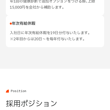
年1回の健康診断で追加オプションをつける際、上限
15,000円を会社から補助します。
年次有給休暇
入社日に年次有給休暇を19日分付与いたします。
※2年目からは20日〜を毎年付与いたします。
P
o
s
i
t
i
o
n
採用ポジション