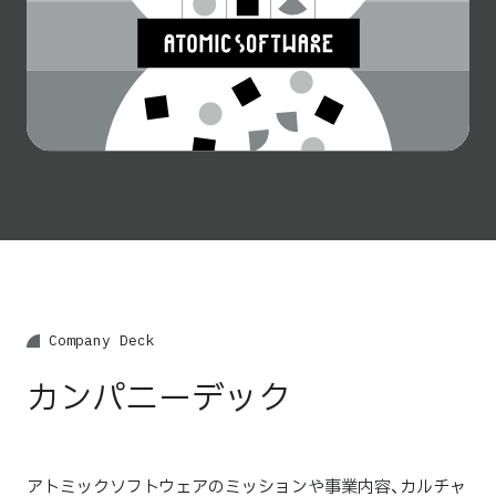
C
o
m
p
a
n
y
D
e
c
k
カンパニーデック
アトミックソフトウェアのミッションや事業内容、カルチャ